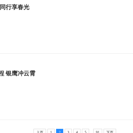
帼同行享春光
程 银鹰冲云霄
...
上页
1
2
3
4
5
91
下页