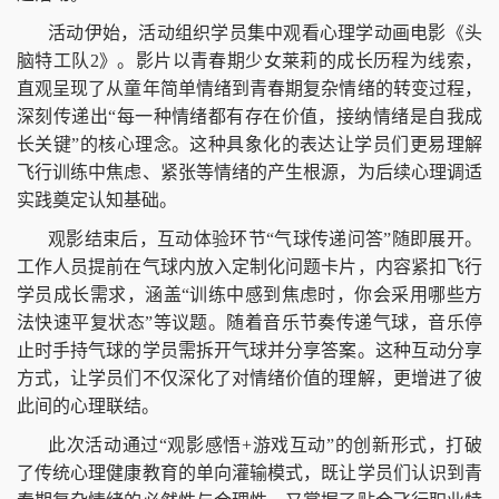
活动伊始，活动组织学员集中观看心理学动画电影《头
脑特工队2》。影片以青春期少女莱莉的成长历程为线索，
直观呈现了从童年简单情绪到青春期复杂情绪的转变过程，
深刻传递出“每一种情绪都有存在价值，接纳情绪是自我成
长关键”的核心理念。这种具象化的表达让学员们更易理解
飞行训练中焦虑、紧张等情绪的产生根源，为后续心理调适
实践奠定认知基础。
观影结束后，互动体验环节“气球传递问答”随即展开。
工作人员提前在气球内放入定制化问题卡片，内容紧扣飞行
学员成长需求，涵盖“训练中感到焦虑时，你会采用哪些方
法快速平复状态”等议题。随着音乐节奏传递气球，音乐停
止时手持气球的学员需拆开气球并分享答案。这种互动分享
方式，让学员们不仅深化了对情绪价值的理解，更增进了彼
此间的心理联结。
此次活动通过“观影感悟+游戏互动”的创新形式，打破
了传统心理健康教育的单向灌输模式，既让学员们认识到青