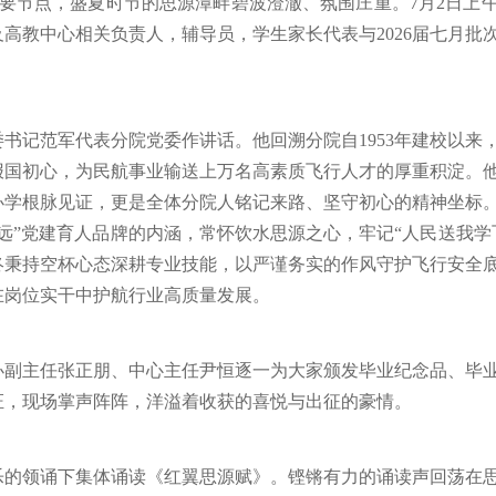
重要节点，盛夏时节的思源潭畔碧波澄澈、氛围庄重。7月2日上
高教中心相关负责人，辅导员，学生家长代表与2026届七月批
书记范军代表分院党委作讲话。他回溯分院自1953年建校以来
国初心，为民航事业输送上万名高素质飞行人才的厚重积淀。他
办学根脉见证，更是全体分院人铭记来路、坚守初心的精神坐标
远”党建育人品牌的内涵，常怀饮水思源之心，牢记“人民送我学
终秉持空杯心态深耕专业技能，以严谨务实的作风守护飞行安全
在岗位实干中护航行业高质量发展。
办副主任张正朋、中心主任尹恒逐一为大家颁发毕业纪念品、毕
证，现场掌声阵阵，洋溢着收获的喜悦与出征的豪情。
乐的领诵下集体诵读《红翼思源赋》。铿锵有力的诵读声回荡在