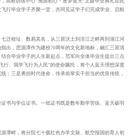
午，高教训练中心“溯源初心・逐梦蓝天”主题毕业典礼在此
次飞行毕业学子齐聚一堂，共同见证学子们完成学业、启航
，七迁校址、数易其名，从三原沃土到涪江之畔再到湔江河
指出，思源潭作为建校70周年的文化新地标，融汇三原清
。结合毕业学子的人生新起点，范军向全体毕业生提出三点
飞行、我学飞行为人民”的使命嘱托，将个人蓝天理想深度
底线；三是勇担时代使命，传承前辈实干担当的优良传统，
业证书与学位证书。一纸证书既是数年勤学苦练、蓝天砺羽
思源潭畔，将分院七十载红色办学文脉、航空报国的育人初