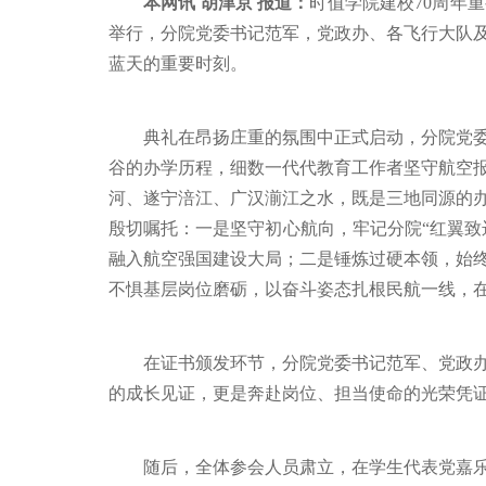
本网讯 胡津京 报道：
时值学院建校70周年
举行，分院党委书记范军，党政办、各飞行大队及
蓝天的重要时刻。
典礼在昂扬庄重的氛围中正式启动，分院党委
谷的办学历程，细数一代代教育工作者坚守航空报
河、遂宁涪江、广汉湔江之水，既是三地同源的
殷切嘱托：一是坚守初心航向，牢记分院“红翼致
融入航空强国建设大局；二是锤炼过硬本领，始
不惧基层岗位磨砺，以奋斗姿态扎根民航一线，
在证书颁发环节，分院党委书记范军、党政
的成长见证，更是奔赴岗位、担当使命的光荣凭
随后，全体参会人员肃立，在学生代表党嘉