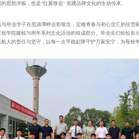
的思想淬炼，也是“红翼致远” 党建品牌文化的生动传承。
与毕业学子在思源潭畔合影留念，定格青春与初心交汇的珍贵瞬间
祝学院建校70周年系列文化活动的组成部分。毕业生们纷纷表
民航人的责任与坚守，以每一次平稳起降守护万家安宁，为母校